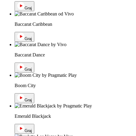
Graj
Baccarat Caribbean
Graj
Baccarat Dance
Graj
Boom City
Graj
Emerald Blackjack
Graj