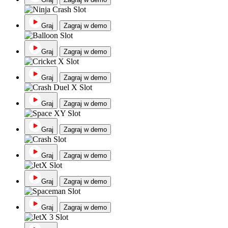
Graj
Zagraj w demo
Graj
Zagraj w demo
Graj
Zagraj w demo
Graj
Zagraj w demo
Graj
Zagraj w demo
Graj
Zagraj w demo
Graj
Zagraj w demo
Graj
Zagraj w demo