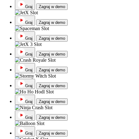
Graj
Zagraj w demo
Graj
Zagraj w demo
Graj
Zagraj w demo
Graj
Zagraj w demo
Graj
Zagraj w demo
Graj
Zagraj w demo
Graj
Zagraj w demo
Graj
Zagraj w demo
Graj
Zagraj w demo