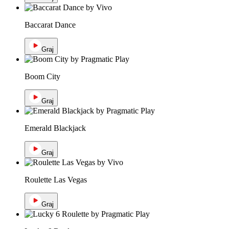
Baccarat Dance
Graj
Boom City
Graj
Emerald Blackjack
Graj
Roulette Las Vegas
Graj