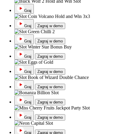
Graj
Graj
Zagraj w demo
Graj
Zagraj w demo
Graj
Zagraj w demo
Graj
Zagraj w demo
Graj
Zagraj w demo
Graj
Zagraj w demo
Graj
Zagraj w demo
Graj
Zagraj w demo