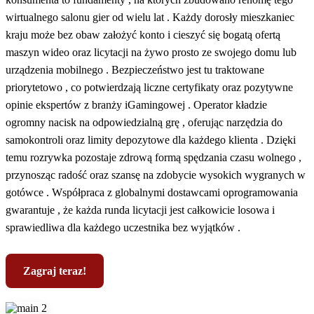
wirtualnego salonu gier od wielu lat . Każdy dorosły mieszkaniec
kraju może bez obaw założyć konto i cieszyć się bogatą ofertą
maszyn wideo oraz licytacji na żywo prosto ze swojego domu lub
urządzenia mobilnego . Bezpieczeństwo jest tu traktowane
priorytetowo , co potwierdzają liczne certyfikaty oraz pozytywne
opinie ekspertów z branży iGamingowej . Operator kładzie
ogromny nacisk na odpowiedzialną grę , oferując narzędzia do
samokontroli oraz limity depozytowe dla każdego klienta . Dzięki
temu rozrywka pozostaje zdrową formą spędzania czasu wolnego ,
przynosząc radość oraz szansę na zdobycie wysokich wygranych w
gotówce . Współpraca z globalnymi dostawcami oprogramowania
gwarantuje , że każda runda licytacji jest całkowicie losowa i
sprawiedliwa dla każdego uczestnika bez wyjątków .
Zagraj teraz!