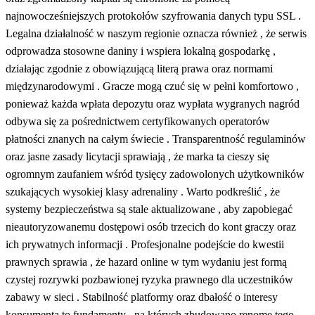
najnowocześniejszych protokołów szyfrowania danych typu SSL .
Legalna działalność w naszym regionie oznacza również , że serwis
odprowadza stosowne daniny i wspiera lokalną gospodarkę ,
działając zgodnie z obowiązującą literą prawa oraz normami
międzynarodowymi . Gracze mogą czuć się w pełni komfortowo ,
ponieważ każda wpłata depozytu oraz wypłata wygranych nagród
odbywa się za pośrednictwem certyfikowanych operatorów
płatności znanych na całym świecie . Transparentność regulaminów
oraz jasne zasady licytacji sprawiają , że marka ta cieszy się
ogromnym zaufaniem wśród tysięcy zadowolonych użytkowników
szukających wysokiej klasy adrenaliny . Warto podkreślić , że
systemy bezpieczeństwa są stale aktualizowane , aby zapobiegać
nieautoryzowanemu dostępowi osób trzecich do kont graczy oraz
ich prywatnych informacji . Profesjonalne podejście do kwestii
prawnych sprawia , że hazard online w tym wydaniu jest formą
czystej rozrywki pozbawionej ryzyka prawnego dla uczestników
zabawy w sieci . Stabilność platformy oraz dbałość o interesy
konsumenta to fundamenty , na których zbudowano renomę tego