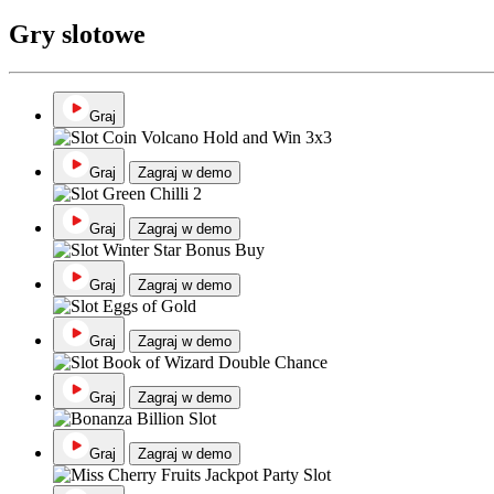
Gry slotowe
Graj
Graj
Zagraj w demo
Graj
Zagraj w demo
Graj
Zagraj w demo
Graj
Zagraj w demo
Graj
Zagraj w demo
Graj
Zagraj w demo