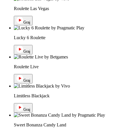
Roulette Las Vegas
Graj
Lucky 6 Roulette
Graj
Roulette Live
Graj
Limitless Blackjack
Graj
Sweet Bonanza Candy Land