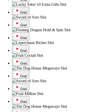
Grać
Grać
Grać
Grać
Grać
Grać
Grać
Grać